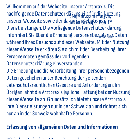
Willkommen auf der Webseite unserer Arztpraxis. Die
nachfolgende Datenschutzerklärung gilt für die Nutzung
„Man muss mal sagen,
unserer Webseite sowie der darauf angebotenen
das ist ein super Beruf!“
Dienstleistungen. Die vorliegende Datenschutzerklärung
informiert Sie über die Erhebung personenbezogener Daten
Dr. Jan Teller
während Ihres Besuchs auf dieser Webseite. Mit der Nutzung
dieser Webseite erklären Sie sich mit der Bearbeitung Ihrer
Personendaten gemäss der vorliegenden
Datenschutzerklärung einverstanden.
Die Erhebung und die Verarbeitung Ihrer personenbezogenen
Daten geschehen unter Beachtung der geltenden
datenschutzrechtlichen Gesetze und Anforderungen. Im
Übrigen lehnt die Arztpraxis jegliche Haftung bei der Nutzung
dieser Webseite ab. Grundsätzlich bietet unsere Arztpraxis
ihre Dienstleistungen nur in der Schweiz an und richtet sich
nur an in der Schweiz wohnhafte Personen.
Erfassung von allgemeinen Daten und Informationen